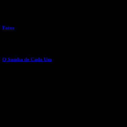
Fotos
Fatos marcantes da carreira de baterista e toda a trajetória no âmbito
musical.
O Samba de Cada Um
E-Book escrito por Lauro Lellis de baterista para bateristas. “O Samba De
Cada Um” é um livro para ser acompanhado na pratica, por isso conta com
diversos Vídeos demonstrativos.
Lauro Lellis
Solo