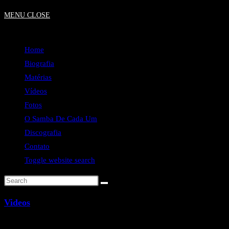
MENU
CLOSE
Home
Biografia
Matérias
Vídeos
Fotos
O Samba De Cada Um
Discografia
Contato
Toggle website search
Videos
Assista a Workshops, shows, ensaios, dicas e muito mais!