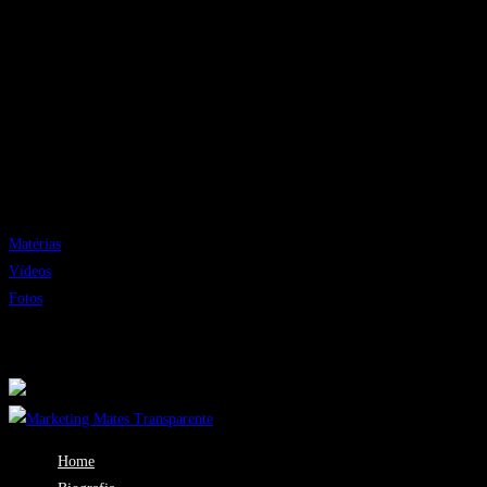
Moksha Trio
Insight
conheça mais sobre lauro lellis
Encontre videos, fotos, matérias e muito mais clicando nos botões abaixo.
Matérias
Vídeos
Fotos
Site desenvolvido com:
Home